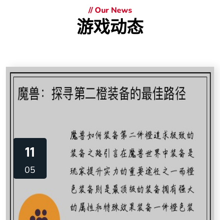
// Our News
游戏动态
11
05