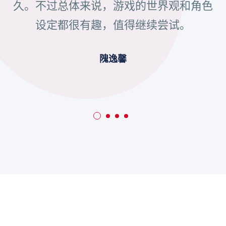
久。不过总体来说，游戏的世界观和角色
设定都很有趣，值得继续尝试。
隗逸馨