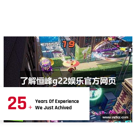
25
Years Of Experience
+
We Just Achived