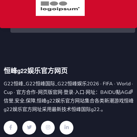
恒峰g22娱乐官方网页
G22恒峰_G22恒峰国际_G22恒峰娱乐2026 · FIFA · World ·
Cup · 官方合作-网页版官网·登录·入口·网址：BAIDU點AG🌈
信誉,安全,保障,恒峰g22娱乐官方网站集合各类新潮游戏恒峰
g22娱乐官方网址采用最新技术恒峰国际g22.。