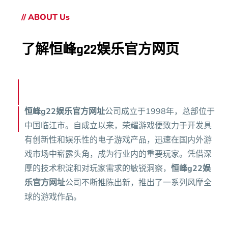
// ABOUT Us
了解恒峰g22娱乐官方网页
恒峰g22娱乐官方网址
公司成立于1998年，总部位于
中国临江市。自成立以来，荣耀游戏便致力于开发具
有创新性和娱乐性的电子游戏产品，迅速在国内外游
戏市场中崭露头角，成为行业内的重要玩家。凭借深
厚的技术积淀和对玩家需求的敏锐洞察，
恒峰g22娱
乐官方网址
公司不断推陈出新，推出了一系列风靡全
球的游戏作品。