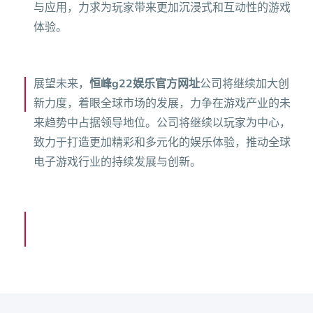
与应用，力求为玩家带来更加沉浸式和互动性的游戏
体验。
展望未来，
恒峰g22娱乐官方网址
公司将继续加大创
新力度，着眼全球市场的发展，力争在游戏产业的未
来趋势中占据领导地位。公司将继续以玩家为中心，
致力于打造更加精彩和多元化的娱乐体验，推动全球
电子游戏行业的持续发展与创新。