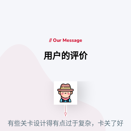
// Our Message
用户的评价
有些关卡设计得有点过于复杂，卡关了好