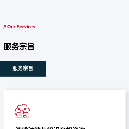
// Our Services
服务宗旨
服务宗旨