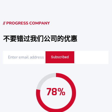
// PROGRESS COMPANY
不要错过我们公司的优惠
Subscribed
78%